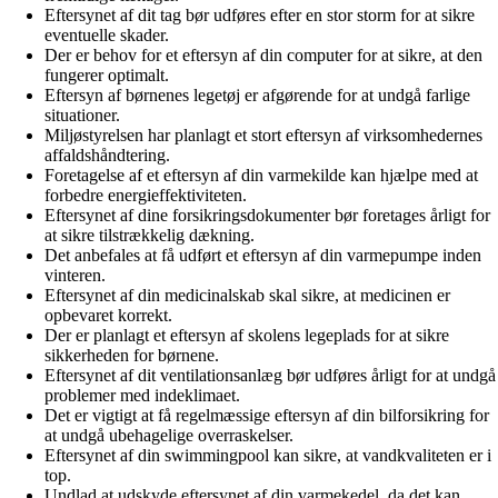
Eftersynet af dit tag bør udføres efter en stor storm for at sikre
eventuelle skader.
Der er behov for et eftersyn af din computer for at sikre, at den
fungerer optimalt.
Eftersyn af børnenes legetøj er afgørende for at undgå farlige
situationer.
Miljøstyrelsen har planlagt et stort eftersyn af virksomhedernes
affaldshåndtering.
Foretagelse af et eftersyn af din varmekilde kan hjælpe med at
forbedre energieffektiviteten.
Eftersynet af dine forsikringsdokumenter bør foretages årligt for
at sikre tilstrækkelig dækning.
Det anbefales at få udført et eftersyn af din varmepumpe inden
vinteren.
Eftersynet af din medicinalskab skal sikre, at medicinen er
opbevaret korrekt.
Der er planlagt et eftersyn af skolens legeplads for at sikre
sikkerheden for børnene.
Eftersynet af dit ventilationsanlæg bør udføres årligt for at undgå
problemer med indeklimaet.
Det er vigtigt at få regelmæssige eftersyn af din bilforsikring for
at undgå ubehagelige overraskelser.
Eftersynet af din swimmingpool kan sikre, at vandkvaliteten er i
top.
Undlad at udskyde eftersynet af din varmekedel, da det kan