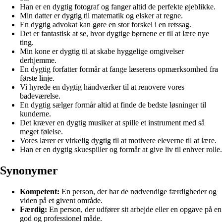
Han er en dygtig fotograf og fanger altid de perfekte øjeblikke.
Min datter er dygtig til matematik og elsker at regne.
En dygtig advokat kan gøre en stor forskel i en retssag.
Det er fantastisk at se, hvor dygtige børnene er til at lære nye
ting.
Min kone er dygtig til at skabe hyggelige omgivelser
derhjemme.
En dygtig forfatter formår at fange læserens opmærksomhed fra
første linje.
Vi hyrede en dygtig håndværker til at renovere vores
badeværelse.
En dygtig sælger formår altid at finde de bedste løsninger til
kunderne.
Det kræver en dygtig musiker at spille et instrument med så
meget følelse.
Vores lærer er virkelig dygtig til at motivere eleverne til at lære.
Han er en dygtig skuespiller og formår at give liv til enhver rolle.
Synonymer
Kompetent:
En person, der har de nødvendige færdigheder og
viden på et givent område.
Færdig:
En person, der udfører sit arbejde eller en opgave på en
god og professionel måde.