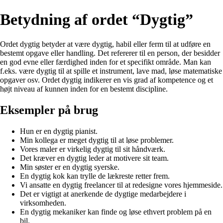
Betydning af ordet “Dygtig”
Ordet dygtig betyder at være dygtig, habil eller ferm til at udføre en
bestemt opgave eller handling. Det refererer til en person, der besidder
en god evne eller færdighed inden for et specifikt område. Man kan
f.eks. være dygtig til at spille et instrument, lave mad, løse matematiske
opgaver osv. Ordet dygtig indikerer en vis grad af kompetence og et
højt niveau af kunnen inden for en bestemt discipline.
Eksempler på brug
Hun er en dygtig pianist.
Min kollega er meget dygtig til at løse problemer.
Vores maler er virkelig dygtig til sit håndværk.
Det kræver en dygtig leder at motivere sit team.
Min søster er en dygtig syerske.
En dygtig kok kan trylle de lækreste retter frem.
Vi ansatte en dygtig freelancer til at redesigne vores hjemmeside.
Det er vigtigt at anerkende de dygtige medarbejdere i
virksomheden.
En dygtig mekaniker kan finde og løse ethvert problem på en
bil.