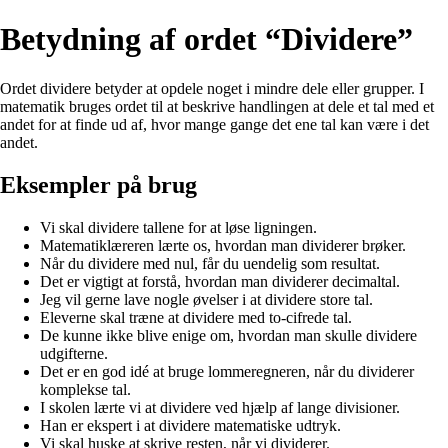
Betydning af ordet “Dividere”
Ordet dividere betyder at opdele noget i mindre dele eller grupper. I
matematik bruges ordet til at beskrive handlingen at dele et tal med et
andet for at finde ud af, hvor mange gange det ene tal kan være i det
andet.
Eksempler på brug
Vi skal dividere tallene for at løse ligningen.
Matematiklæreren lærte os, hvordan man dividerer brøker.
Når du dividere med nul, får du uendelig som resultat.
Det er vigtigt at forstå, hvordan man dividerer decimaltal.
Jeg vil gerne lave nogle øvelser i at dividere store tal.
Eleverne skal træne at dividere med to-cifrede tal.
De kunne ikke blive enige om, hvordan man skulle dividere
udgifterne.
Det er en god idé at bruge lommeregneren, når du dividerer
komplekse tal.
I skolen lærte vi at dividere ved hjælp af lange divisioner.
Han er ekspert i at dividere matematiske udtryk.
Vi skal huske at skrive resten, når vi dividerer.