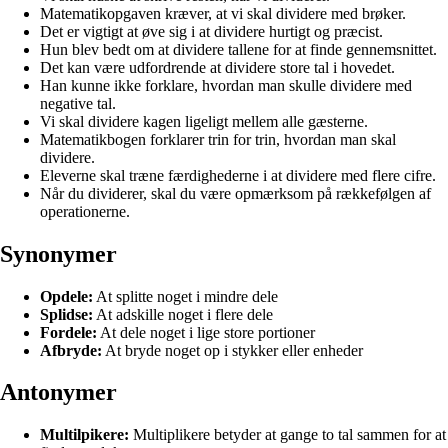
Matematikopgaven kræver, at vi skal dividere med brøker.
Det er vigtigt at øve sig i at dividere hurtigt og præcist.
Hun blev bedt om at dividere tallene for at finde gennemsnittet.
Det kan være udfordrende at dividere store tal i hovedet.
Han kunne ikke forklare, hvordan man skulle dividere med
negative tal.
Vi skal dividere kagen ligeligt mellem alle gæsterne.
Matematikbogen forklarer trin for trin, hvordan man skal
dividere.
Eleverne skal træne færdighederne i at dividere med flere cifre.
Når du dividerer, skal du være opmærksom på rækkefølgen af
operationerne.
Synonymer
Opdele:
At splitte noget i mindre dele
Splidse:
At adskille noget i flere dele
Fordele:
At dele noget i lige store portioner
Afbryde:
At bryde noget op i stykker eller enheder
Antonymer
Multilpikere:
Multiplikere betyder at gange to tal sammen for at