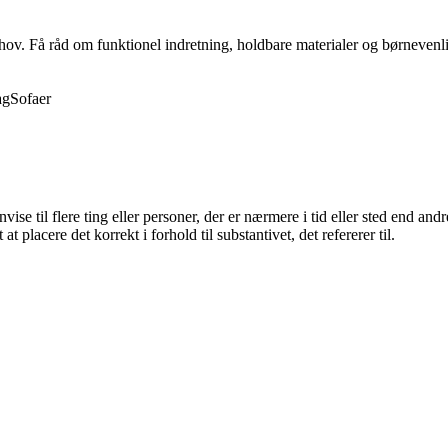
behov. Få råd om funktionel indretning, holdbare materialer og børnevenli
ag
Sofaer
se til flere ting eller personer, der er nærmere i tid eller sted end andr
t placere det korrekt i forhold til substantivet, det refererer til.