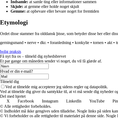
Indsamle:
at samle ting eller informationer sammen
Skjule:
at gemme eller holde noget skjult
Gemme:
at opbevare eller bevare noget for fremtiden
Etymologi
Ordet disse stammer fra olddansk þisse, som betyder disse her eller di
gerningsmand
•
nerve
•
dkr.
•
foranledning
•
konkylie
•
tornen
•
akt
•
t
bolig praksis
Få nyt fra os – tilmeld dig nyhedsbrevet
Et par gange om måneden sender vi noget, du vil få glæde af.
Hvad er din e-mail?
Tilmeld dig
Ved at tilmelde mig accepterer jeg sidens regler og datapolitik.
Ved at tilmelde dig giver du samtykke til, at vi må sende dig nyheder og
Del med hjertet
X
Facebook
Instagram
LinkedIn
YouTube
Pin
© Alle rettigheder forbeholdes.
© Indholdet må ikke gengives uden tilladelse. Nogle links på siden ka
© Vi forbeholder os alle rettigheder til materialet på denne side. Nogle