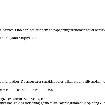
sse nævnte. Ordet bruges ofte som en påpegningspronomen for at henvise 
ri
•
triptykon
•
triptykon
•
 information. Du accepterer samtidig vores vilkår og privatlivspolitik, 
terest
TikTok
Mail
RSS
n give os kommission ved køb.
 links kan give os indtjening gennem affiliateprogrammer. Kopiering elle