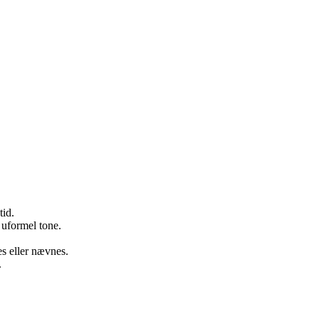
tid.
uformel tone.
res eller nævnes.
.