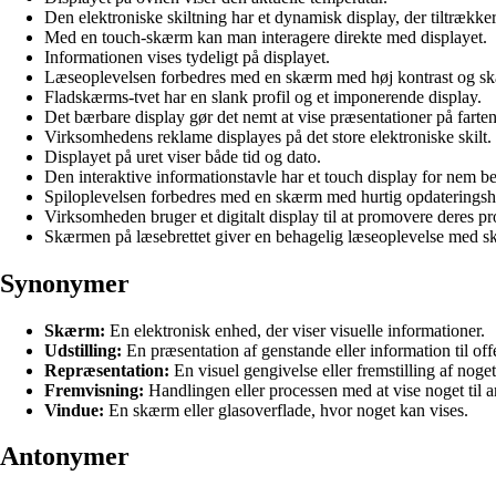
Den elektroniske skiltning har et dynamisk display, der tiltræk
Med en touch-skærm kan man interagere direkte med displayet.
Informationen vises tydeligt på displayet.
Læseoplevelsen forbedres med en skærm med høj kontrast og ska
Fladskærms-tvet har en slank profil og et imponerende display.
Det bærbare display gør det nemt at vise præsentationer på farten
Virksomhedens reklame displayes på det store elektroniske skilt.
Displayet på uret viser både tid og dato.
Den interaktive informationstavle har et touch display for nem be
Spiloplevelsen forbedres med en skærm med hurtig opdateringsha
Virksomheden bruger et digitalt display til at promovere deres pr
Skærmen på læsebrettet giver en behagelig læseoplevelse med sk
Synonymer
Skærm:
En elektronisk enhed, der viser visuelle informationer.
Udstilling:
En præsentation af genstande eller information til offe
Repræsentation:
En visuel gengivelse eller fremstilling af noget
Fremvisning:
Handlingen eller processen med at vise noget til a
Vindue:
En skærm eller glasoverflade, hvor noget kan vises.
Antonymer