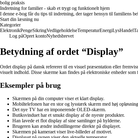
bolig praksis
Indretning for familier - skab et trygt og funktionelt hjem
I denne e-bog får du tips til indretning, der tager hensyn til familiens 
Start din læsning nu
Kategorier
Elektronik
Penge
Sikring
Vedligeholdelse
Temperatur
Energi
Lys
Handel
T
Log på
Opret konto
Nyhedsbrevet
Betydning af ordet “Display”
Ordet display på dansk refererer til en visuel præsentation eller fremvi
visuelt indhold. Disse skærme kan findes på elektroniske enheder som 
Eksempler på brug
Skærmen på din computer viser et klart display.
Mobiltelefonen har en stor og lysstærk skærm med høj opløsning
Det nye TV har en imponerende OLED-skærm.
Butiksvinduet har et smukt display af de nyeste produkter.
Han lavede et flot display af sine samlinger på hylderne.
Brugeren kan ændre indstillingerne direkte på displayet.
Skærmen på kameraet viser live-billeder af motivet.
Displayet på ovnen viser den aktuelle temperatur.