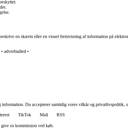
beskyttet.
dre.
gelse.
t beskrive en skærm eller en visuel fremvisning af information på elek
•
adverbialled
•
 information. Du accepterer samtidig vores vilkår og privatlivspolitik, 
terest
TikTok
Mail
RSS
n give os kommission ved køb.