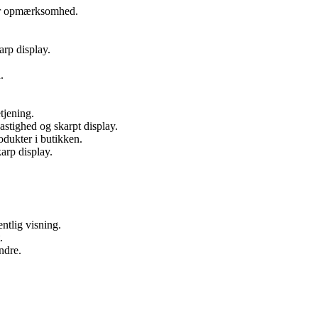
ker opmærksomhed.
rp display.
.
tjening.
stighed og skarpt display.
odukter i butikken.
arp display.
ntlig visning.
.
ndre.