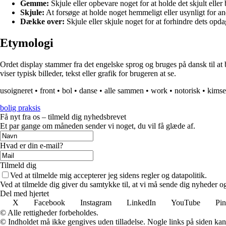
Gemme:
Skjule eller opbevare noget for at holde det skjult eller 
Skjule:
At forsøge at holde noget hemmeligt eller usynligt for an
Dække over:
Skjule eller skjule noget for at forhindre dets opda
Etymologi
Ordet display stammer fra det engelske sprog og bruges på dansk til a
viser typisk billeder, tekst eller grafik for brugeren at se.
usoigneret
•
front
•
bol
•
danse
•
alle sammen
•
work
•
notorisk
•
kimse
bolig praksis
Få nyt fra os – tilmeld dig nyhedsbrevet
Et par gange om måneden sender vi noget, du vil få glæde af.
Hvad er din e-mail?
Tilmeld dig
Ved at tilmelde mig accepterer jeg sidens regler og datapolitik.
Ved at tilmelde dig giver du samtykke til, at vi må sende dig nyheder og
Del med hjertet
X
Facebook
Instagram
LinkedIn
YouTube
Pin
© Alle rettigheder forbeholdes.
© Indholdet må ikke gengives uden tilladelse. Nogle links på siden ka