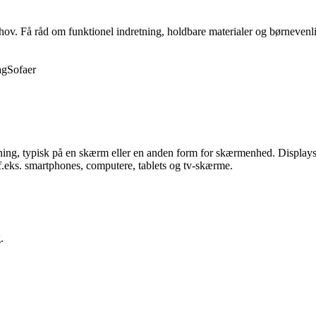
behov. Få råd om funktionel indretning, holdbare materialer og børnevenli
ag
Sofaer
sning, typisk på en skærm eller en anden form for skærmenhed. Displays b
f.eks. smartphones, computere, tablets og tv-skærme.
.