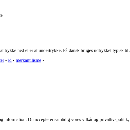
te
 trykke ned eller at undertrykke. På dansk bruges udtrykket typisk til at
ter
•
id
•
merkantilisme
•
g information. Du accepterer samtidig vores vilkår og privatlivspolitik,