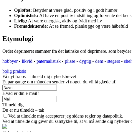
Opløftet:
Betyder at være glad, positiv og i godt humør
Optimistisk:
At have en positiv indstilling og forvente det beds
Livlig:
At være energisk, aktiv og fyldt med liv
Fremadskuende:
At se fremad, planlægge og være håbefuld
Etymologi
Ordet deprimeret stammer fra det latinske ord deprimere, som betyder at
hobbyer
•
likvid
•
paternalistisk
•
plisse
•
dygtig
•
dem
•
stegers
•
shel
bolig praksis
Få nyt fra os – tilmeld dig nyhedsbrevet
Et par gange om måneden sender vi noget, du vil få glæde af.
Hvad er din e-mail?
Tilmeld dig
Du er nu tilmeldt – tak
Ved at tilmelde mig accepterer jeg sidens regler og datapolitik.
Ved at tilmelde dig giver du samtykke til, at vi må sende dig nyheder o