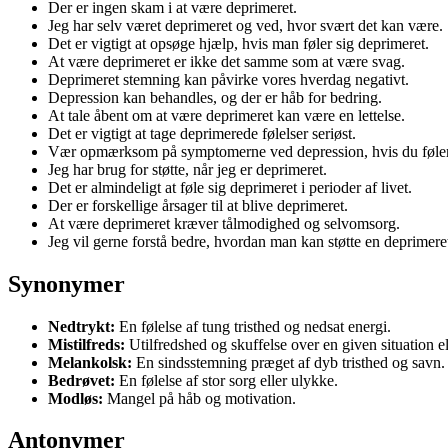
Der er ingen skam i at være deprimeret.
Jeg har selv været deprimeret og ved, hvor svært det kan være.
Det er vigtigt at opsøge hjælp, hvis man føler sig deprimeret.
At være deprimeret er ikke det samme som at være svag.
Deprimeret stemning kan påvirke vores hverdag negativt.
Depression kan behandles, og der er håb for bedring.
At tale åbent om at være deprimeret kan være en lettelse.
Det er vigtigt at tage deprimerede følelser seriøst.
Vær opmærksom på symptomerne ved depression, hvis du føler
Jeg har brug for støtte, når jeg er deprimeret.
Det er almindeligt at føle sig deprimeret i perioder af livet.
Der er forskellige årsager til at blive deprimeret.
At være deprimeret kræver tålmodighed og selvomsorg.
Jeg vil gerne forstå bedre, hvordan man kan støtte en deprimere
Synonymer
Nedtrykt:
En følelse af tung tristhed og nedsat energi.
Mistilfreds:
Utilfredshed og skuffelse over en given situation ell
Melankolsk:
En sindsstemning præget af dyb tristhed og savn.
Bedrøvet:
En følelse af stor sorg eller ulykke.
Modløs:
Mangel på håb og motivation.
Antonymer