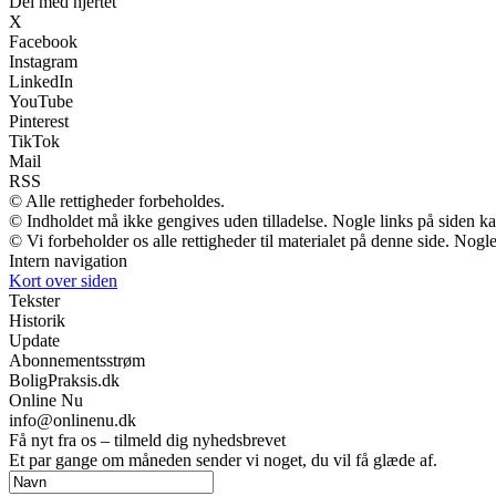
Del med hjertet
X
Facebook
Instagram
LinkedIn
YouTube
Pinterest
TikTok
Mail
RSS
© Alle rettigheder forbeholdes.
© Indholdet må ikke gengives uden tilladelse. Nogle links på siden 
© Vi forbeholder os alle rettigheder til materialet på denne side. Nog
Intern navigation
Kort over siden
Tekster
Historik
Update
Abonnementsstrøm
BoligPraksis.dk
Online Nu
info@onlinenu.dk
Få nyt fra os – tilmeld dig nyhedsbrevet
Et par gange om måneden sender vi noget, du vil få glæde af.