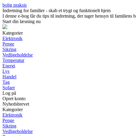
bolig praksis
Indretning for familier - skab et trygt og funktionelt hjem
I denne e-bog får du tips til indretning, der tager hensyn til familien
Start din læsning nu
Kategorier
Elektronik
Penge
Sikring
Vedligeholdelse
Temperatur
Energi
Lys
Handel
Tag
Sofaer
Log på
Opret konto
Nyhedsbrevet
Kategorier
Elektronik
Penge
Sikring
Vedligeholdelse