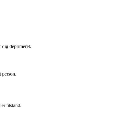
 dig deprimeret.
t person.
er tilstand.