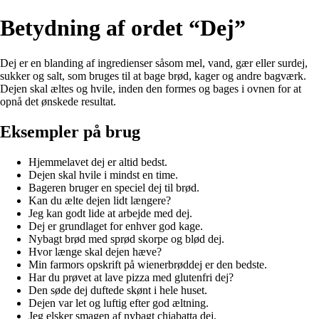
Betydning af ordet “Dej”
Dej er en blanding af ingredienser såsom mel, vand, gær eller surdej,
sukker og salt, som bruges til at bage brød, kager og andre bagværk.
Dejen skal æltes og hvile, inden den formes og bages i ovnen for at
opnå det ønskede resultat.
Eksempler på brug
Hjemmelavet dej er altid bedst.
Dejen skal hvile i mindst en time.
Bageren bruger en speciel dej til brød.
Kan du ælte dejen lidt længere?
Jeg kan godt lide at arbejde med dej.
Dej er grundlaget for enhver god kage.
Nybagt brød med sprød skorpe og blød dej.
Hvor længe skal dejen hæve?
Min farmors opskrift på wienerbrøddej er den bedste.
Har du prøvet at lave pizza med glutenfri dej?
Den søde dej duftede skønt i hele huset.
Dejen var let og luftig efter god æltning.
Jeg elsker smagen af nybagt chiabatta dej.