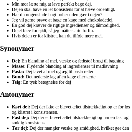
Min mor lærte mig at lave perfekt bage dej.
Dejen skal have en let konsistens for at hæve ordentligt.
Har du nogensinde bagt boller uden gær i dejen?
Jeg vil gerne prøve at bage en kage med chokoladedej.
En god dej kræver de rigtige ingredienser og tålmodighed.
Dejet blev for sødt, så jeg måtte starte forfra.
Hvis dejen er for klistret, kan du tilføje mere mel.
Synonymer
Dej:
En blanding af mel, væske og fedtstof brugt til bagning
Masse:
Flydende blanding af ingredienser til madlavning
Pasta:
Dej lavet af mel og æg til pasta retter
Bund:
Det nederste lag af en kage eller tærte
Teig:
En tysk betegnelse for dej
Antonymer
Kørt dej:
Dej der ikke er blevet æltet tilstrækkeligt og er for løs
og klistret i konsistensen.
Fast dej:
Dej der er blevet æltet tilstrækkeligt og har en fast og
smidig konsistens.
Tør dej:
Dej der mangler væske og smidighed, hvilket gør den