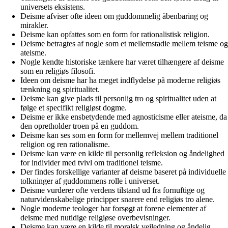
universets eksistens.
Deisme afviser ofte ideen om guddommelig åbenbaring og
mirakler.
Deisme kan opfattes som en form for rationalistisk religion.
Deisme betragtes af nogle som et mellemstadie mellem teisme og
ateisme.
Nogle kendte historiske tænkere har været tilhængere af deisme
som en religiøs filosofi.
Ideen om deisme har ha meget indflydelse på moderne religiøs
tænkning og spiritualitet.
Deisme kan give plads til personlig tro og spiritualitet uden at
følge et specifikt religiøst dogme.
Deisme er ikke ensbetydende med agnosticisme eller ateisme, da
den opretholder troen på en guddom.
Deisme kan ses som en form for mellemvej mellem traditionel
religion og ren rationalisme.
Deisme kan være en kilde til personlig refleksion og åndelighed
for individer med tvivl om traditionel teisme.
Der findes forskellige varianter af deisme baseret på individuelle
tolkninger af guddommens rolle i universet.
Deisme vurderer ofte verdens tilstand ud fra fornuftige og
naturvidenskabelige principper snarere end religiøs tro alene.
Nogle moderne teologer har forsøgt at forene elementer af
deisme med nutidige religiøse overbevisninger.
Deisme kan være en kilde til moralsk vejledning og åndelig