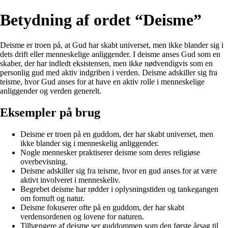
Betydning af ordet “Deisme”
Deisme er troen på, at Gud har skabt universet, men ikke blander sig i
dets drift eller menneskelige anliggender. I deisme anses Gud som en
skaber, der har indledt eksistensen, men ikke nødvendigvis som en
personlig gud med aktiv indgriben i verden. Deisme adskiller sig fra
teisme, hvor Gud anses for at have en aktiv rolle i menneskelige
anliggender og verden generelt.
Eksempler på brug
Deisme er troen på en guddom, der har skabt universet, men
ikke blander sig i menneskelig anliggender.
Nogle mennesker praktiserer deisme som deres religiøse
overbevisning.
Deisme adskiller sig fra teisme, hvor en gud anses for at være
aktivt involveret i menneskeliv.
Begrebet deisme har rødder i oplysningstiden og tankegangen
om fornuft og natur.
Deisme fokuserer ofte på en guddom, der har skabt
verdensordenen og lovene for naturen.
Tilhængere af deisme ser guddommen som den første årsag til