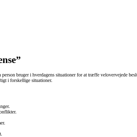
ense”
n person bruger i hverdagens situationer for at træffe velovervejede be
gt i forskellige situationer.
inger.
nflikter.
er.
t.