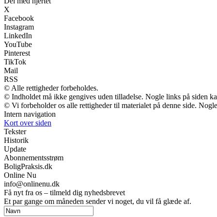
Del med hjertet
X
Facebook
Instagram
LinkedIn
YouTube
Pinterest
TikTok
Mail
RSS
© Alle rettigheder forbeholdes.
© Indholdet må ikke gengives uden tilladelse. Nogle links på siden 
© Vi forbeholder os alle rettigheder til materialet på denne side. Nog
Intern navigation
Kort over siden
Tekster
Historik
Update
Abonnementsstrøm
BoligPraksis.dk
Online Nu
info@onlinenu.dk
Få nyt fra os – tilmeld dig nyhedsbrevet
Et par gange om måneden sender vi noget, du vil få glæde af.