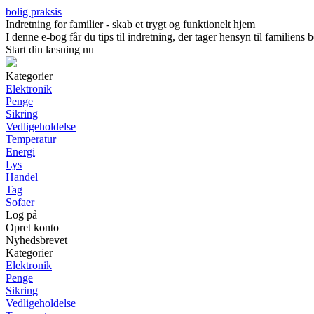
bolig praksis
Indretning for familier - skab et trygt og funktionelt hjem
I denne e-bog får du tips til indretning, der tager hensyn til familien
Start din læsning nu
Kategorier
Elektronik
Penge
Sikring
Vedligeholdelse
Temperatur
Energi
Lys
Handel
Tag
Sofaer
Log på
Opret konto
Nyhedsbrevet
Kategorier
Elektronik
Penge
Sikring
Vedligeholdelse