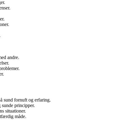
er.
enser.
er.
oner.
.
 med andre.
elser.
problemer.
er.
på sund fornuft og erfaring.
g sunde principper.
s situationer.
etfærdig måde.