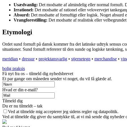
Usædvanlig:
Det modsatte af almindelig eller normal fornuft. De
Irrationel:
Det modsatte af rationel eller velovervejet tankegang
Absurd:
Det modsatte af fornuftigt eller logisk. Noget absurd 
Vrangforestilling:
Det modsatte af realistisk eller velbegrundet 
Etymologi
Ordet sund fornuft på dansk kommer fra det latinske udtryk sensus com
situationer. Sund fornuft refererer til den sunde og logiske tænkning
meridian
•
dressur
•
projektansvarlig
•
stjernetegn
•
merchandise
•
vin
bolig praksis
Få nyt fra os – tilmeld dig nyhedsbrevet
Et par gange om måneden sender vi noget, du vil få glæde af.
Hvad er din e-mail?
Tilmeld dig
Du er nu tilmeldt – tak
Ved at tilmelde mig accepterer jeg sidens regler og datapolitik.
Ved at tilmelde dig giver du samtykke til, at vi må sende dig nyheder o