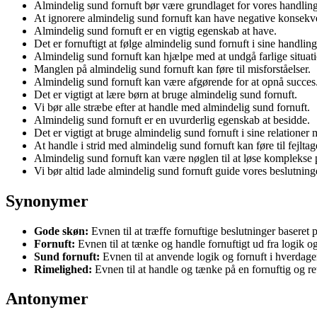
Almindelig sund fornuft bør være grundlaget for vores handling
At ignorere almindelig sund fornuft kan have negative konsekv
Almindelig sund fornuft er en vigtig egenskab at have.
Det er fornuftigt at følge almindelig sund fornuft i sine handling
Almindelig sund fornuft kan hjælpe med at undgå farlige situati
Manglen på almindelig sund fornuft kan føre til misforståelser.
Almindelig sund fornuft kan være afgørende for at opnå succes
Det er vigtigt at lære børn at bruge almindelig sund fornuft.
Vi bør alle stræbe efter at handle med almindelig sund fornuft.
Almindelig sund fornuft er en uvurderlig egenskab at besidde.
Det er vigtigt at bruge almindelig sund fornuft i sine relationer
At handle i strid med almindelig sund fornuft kan føre til fejltag
Almindelig sund fornuft kan være nøglen til at løse komplekse 
Vi bør altid lade almindelig sund fornuft guide vores beslutning
Synonymer
Gode skøn:
Evnen til at træffe fornuftige beslutninger baseret 
Fornuft:
Evnen til at tænke og handle fornuftigt ud fra logik o
Sund fornuft:
Evnen til at anvende logik og fornuft i hverdagen
Rimelighed:
Evnen til at handle og tænke på en fornuftig og r
Antonymer