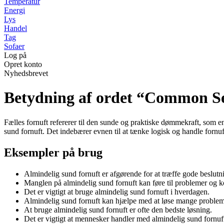
Temperatur
Energi
Lys
Handel
Tag
Sofaer
Log på
Opret konto
Nyhedsbrevet
Betydning af ordet “Common S
Fælles fornuft refererer til den sunde og praktiske dømmekraft, som e
sund fornuft. Det indebærer evnen til at tænke logisk og handle fornufti
Eksempler på brug
Almindelig sund fornuft er afgørende for at træffe gode beslutn
Manglen på almindelig sund fornuft kan føre til problemer og ko
Det er vigtigt at bruge almindelig sund fornuft i hverdagen.
Almindelig sund fornuft kan hjælpe med at løse mange problem
At bruge almindelig sund fornuft er ofte den bedste løsning.
Det er vigtigt at mennesker handler med almindelig sund fornuf