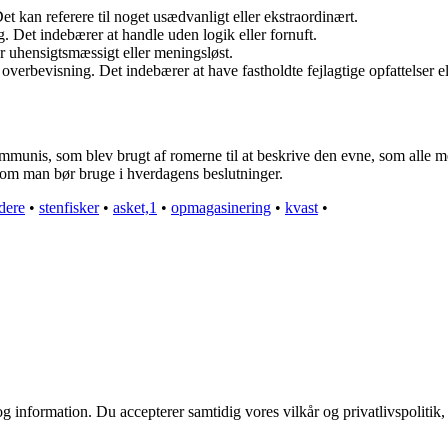
t kan referere til noget usædvanligt eller ekstraordinært.
. Det indebærer at handle uden logik eller fornuft.
er uhensigtsmæssigt eller meningsløst.
overbevisning. Det indebærer at have fastholdte fejlagtige opfattelser el
munis, som blev brugt af romerne til at beskrive den evne, som alle me
, som man bør bruge i hverdagens beslutninger.
dere
•
stenfisker
•
asket,1
•
opmagasinering
•
kvast
•
g information. Du accepterer samtidig vores vilkår og privatlivspolitik,