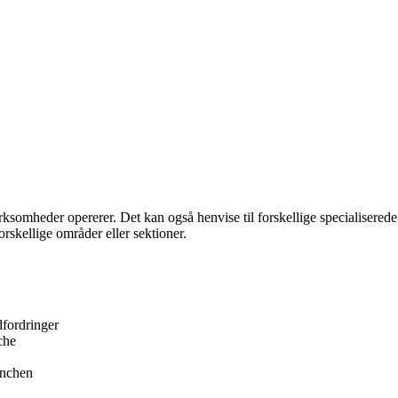
r virksomheder opererer. Det kan også henvise til forskellige specialiser
orskellige områder eller sektioner.
fordringer
che
anchen