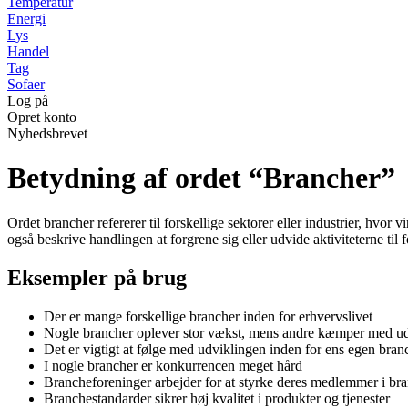
Temperatur
Energi
Lys
Handel
Tag
Sofaer
Log på
Opret konto
Nyhedsbrevet
Betydning af ordet “Brancher”
Ordet brancher refererer til forskellige sektorer eller industrier, hvo
også beskrive handlingen at forgrene sig eller udvide aktiviteterne til f
Eksempler på brug
Der er mange forskellige brancher inden for erhvervslivet
Nogle brancher oplever stor vækst, mens andre kæmper med ud
Det er vigtigt at følge med udviklingen inden for ens egen bran
I nogle brancher er konkurrencen meget hård
Brancheforeninger arbejder for at styrke deres medlemmer i br
Branchestandarder sikrer høj kvalitet i produkter og tjenester