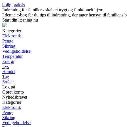
bolig praksis
Indretning for familier - skab et trygt og funktionelt hjem
I denne e-bog får du tips til indretning, der tager hensyn til familien
Start din læsning nu
Kategorier
Elektronik
Penge
Sikring
Vedligeholdelse
Temperatur
Energi
Lys
Handel
Tag
Sofaer
Log på
Opret konto
Nyhedsbrevet
Kategorier
Elektronik
Penge
Sikring
Vedligeholdelse