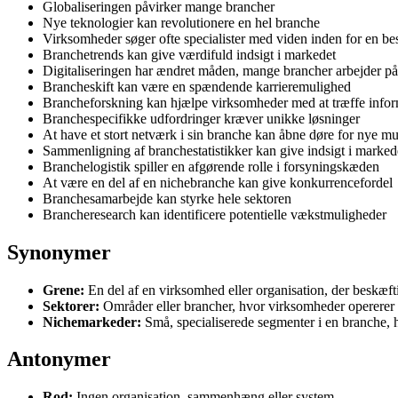
Globaliseringen påvirker mange brancher
Nye teknologier kan revolutionere en hel branche
Virksomheder søger ofte specialister med viden inden for en b
Branchetrends kan give værdifuld indsigt i markedet
Digitaliseringen har ændret måden, mange brancher arbejder på
Brancheskift kan være en spændende karrieremulighed
Brancheforskning kan hjælpe virksomheder med at træffe infor
Branchespecifikke udfordringer kræver unikke løsninger
At have et stort netværk i sin branche kan åbne døre for nye m
Sammenligning af branchestatistikker kan give indsigt i marked
Branchelogistik spiller en afgørende rolle i forsyningskæden
At være en del af en nichebranche kan give konkurrencefordel
Branchesamarbejde kan styrke hele sektoren
Brancheresearch kan identificere potentielle vækstmuligheder
Synonymer
Grene:
En del af en virksomhed eller organisation, der beskæfti
Sektorer:
Områder eller brancher, hvor virksomheder opererer in
Nichemarkeder:
Små, specialiserede segmenter i en branche, 
Antonymer
Rod:
Ingen organisation, sammenhæng eller system.