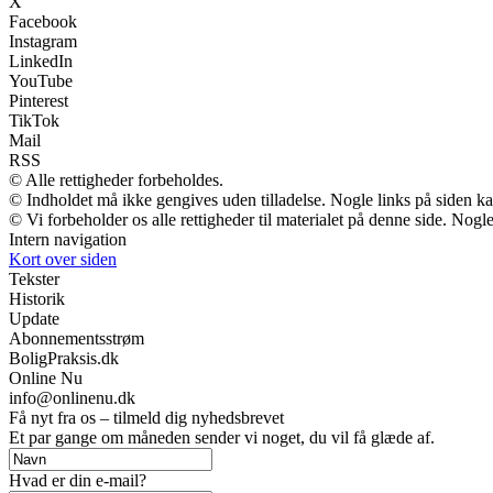
X
Facebook
Instagram
LinkedIn
YouTube
Pinterest
TikTok
Mail
RSS
© Alle rettigheder forbeholdes.
© Indholdet må ikke gengives uden tilladelse. Nogle links på siden 
© Vi forbeholder os alle rettigheder til materialet på denne side. Nog
Intern navigation
Kort over siden
Tekster
Historik
Update
Abonnementsstrøm
BoligPraksis.dk
Online Nu
info@onlinenu.dk
Få nyt fra os – tilmeld dig nyhedsbrevet
Et par gange om måneden sender vi noget, du vil få glæde af.
Hvad er din e-mail?