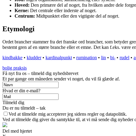
Hoved:
Den primære del af noget, fra hvilken andre dele forgre
Kerne:
Det centrale eller inderste af noget.
Centrum:
Midtpunktet eller den vigtigste del af noget.
Etymologi
Ordet brancher stammer fra det franske ord brancher, som betyder grene 
bestemt gren af en større branche eller et emne. Det kan f.eks. være en 
kindbakke
•
kludder
•
kardinalpunkt
•
rumination
•
lin
•
bi-
•
rudel
•
a
bolig praksis
Få nyt fra os – tilmeld dig nyhedsbrevet
Et par gange om måneden sender vi noget, du vil få glæde af.
Hvad er din e-mail?
Tilmeld dig
Du er nu tilmeldt – tak
Ved at tilmelde mig accepterer jeg sidens regler og datapolitik.
Ved at tilmelde dig giver du samtykke til, at vi må sende dig nyheder o
Del med hjertet