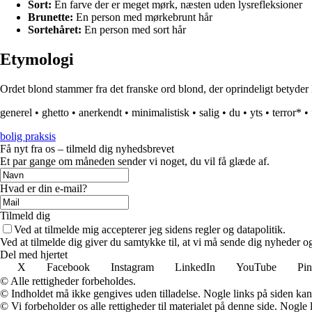
Sort:
En farve der er meget mørk, næsten uden lysrefleksioner
Brunette:
En person med mørkebrunt hår
Sortehåret:
En person med sort hår
Etymologi
Ordet blond stammer fra det franske ord blond, der oprindeligt betyder l
generel
•
ghetto
•
anerkendt
•
minimalistisk
•
salig
•
du
•
yts
•
terror*
•
bolig praksis
Få nyt fra os – tilmeld dig nyhedsbrevet
Et par gange om måneden sender vi noget, du vil få glæde af.
Hvad er din e-mail?
Tilmeld dig
Ved at tilmelde mig accepterer jeg sidens regler og datapolitik.
Ved at tilmelde dig giver du samtykke til, at vi må sende dig nyheder og
Del med hjertet
X
Facebook
Instagram
LinkedIn
YouTube
Pin
© Alle rettigheder forbeholdes.
© Indholdet må ikke gengives uden tilladelse. Nogle links på siden ka
© Vi forbeholder os alle rettigheder til materialet på denne side. Nogle