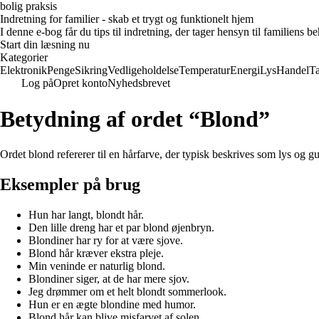
bolig praksis
Indretning for familier - skab et trygt og funktionelt hjem
I denne e-bog får du tips til indretning, der tager hensyn til familiens 
Start din læsning nu
Kategorier
Elektronik
Penge
Sikring
Vedligeholdelse
Temperatur
Energi
Lys
Handel
T
Log på
Opret konto
Nyhedsbrevet
Betydning af ordet “Blond”
Ordet blond refererer til en hårfarve, der typisk beskrives som lys og gu
Eksempler på brug
Hun har langt, blondt hår.
Den lille dreng har et par blond øjenbryn.
Blondiner har ry for at være sjove.
Blond hår kræver ekstra pleje.
Min veninde er naturlig blond.
Blondiner siger, at de har mere sjov.
Jeg drømmer om et helt blondt sommerlook.
Hun er en ægte blondine med humor.
Blond hår kan blive misfarvet af solen.