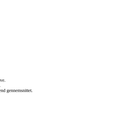
rve.
.
end gennemsnittet.