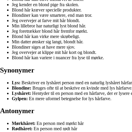
Jeg kender en blond pige fra skolen.
Blond hår kræver specielle produkter.
Blondiner kan være smartere, end man tror.
Jeg overvejer at farve mit hår blondt.
Min lillebror har naturligt lyst blond hår.
Jeg foretrækker blond hår fremfor mørkt.
Blond hår kan virke mere skrøbeligt.
Min datter ønsker sig langt, blondt hår.
Blondiner siges at have mere sjov.
Jeg overvejer at klippe mit hår kort og blondt.
Blond hår kan variere i nuancer fra lyse til mørke.
Synonymer
Lys:
Beskriver en lyshåret person med en naturlig lyshåret hårfa
Blondine:
Bruges ofte til at beskrive en kvinde med lys hårfarve
Lyshåret:
Hentyder til en person med en hårfarve, der er lysere 
Gylpen:
En mere uformel betegnelse for lys hårfarve.
Antonymer
Mørkhåret:
En person med mørkt hår
Rødhåret:
En person med rødt hår