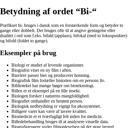
Betydning af ordet “Bi-“
Præfikset bi- bruges i dansk som en forstærkende form og betyder to
gange eller dobbelt. Det bruges ofte til at angive gentagelse eller
dualitet i ord som f.eks. bifald (applaus), bifokal (med to fokuspunkter)
og bifold (foldet to gange).
Eksempler på brug
Biologi er studiet af levende organismer.
Biografen viser en ny film i aften.
Biavlere passer bier og producerer honning.
Biografisk film fortæller historien om en persons liv.
Biblioteket har mange bøger om bioteknologi.
Billen er et eksempel på en lille insekt.
Biologen forsker i naturens mangfoldighed.
Biografiet omhandler en berømt person.
Biologisk nedbrydning er vigtigt for økosystemet.
Billigere varer kan være af lavere kvalitet.
Biomedicin er et tværfagligt felt inden for medicin.
Billedebehandling bruges til at analysere visuelle data.
Biografgængere nyder filmoplevelsen på det store lærred.