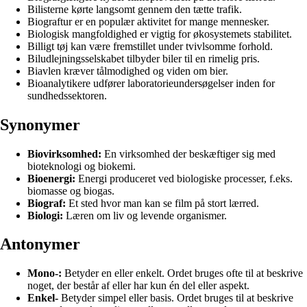
Bilisterne kørte langsomt gennem den tætte trafik.
Biograftur er en populær aktivitet for mange mennesker.
Biologisk mangfoldighed er vigtig for økosystemets stabilitet.
Billigt tøj kan være fremstillet under tvivlsomme forhold.
Biludlejningsselskabet tilbyder biler til en rimelig pris.
Biavlen kræver tålmodighed og viden om bier.
Bioanalytikere udfører laboratorieundersøgelser inden for
sundhedssektoren.
Synonymer
Biovirksomhed:
En virksomhed der beskæftiger sig med
bioteknologi og biokemi.
Bioenergi:
Energi produceret ved biologiske processer, f.eks.
biomasse og biogas.
Biograf:
Et sted hvor man kan se film på stort lærred.
Biologi:
Læren om liv og levende organismer.
Antonymer
Mono-:
Betyder en eller enkelt. Ordet bruges ofte til at beskrive
noget, der består af eller har kun én del eller aspekt.
Enkel-
Betyder simpel eller basis. Ordet bruges til at beskrive