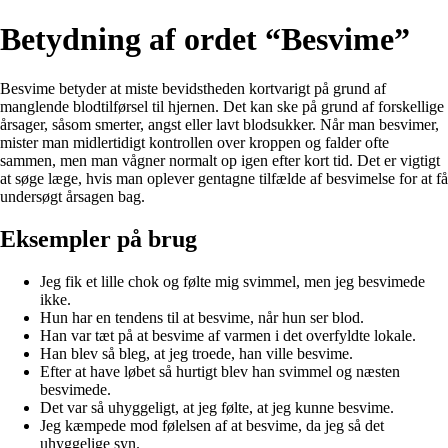
Betydning af ordet “Besvime”
Besvime betyder at miste bevidstheden kortvarigt på grund af
manglende blodtilførsel til hjernen. Det kan ske på grund af forskellige
årsager, såsom smerter, angst eller lavt blodsukker. Når man besvimer,
mister man midlertidigt kontrollen over kroppen og falder ofte
sammen, men man vågner normalt op igen efter kort tid. Det er vigtigt
at søge læge, hvis man oplever gentagne tilfælde af besvimelse for at få
undersøgt årsagen bag.
Eksempler på brug
Jeg fik et lille chok og følte mig svimmel, men jeg besvimede
ikke.
Hun har en tendens til at besvime, når hun ser blod.
Han var tæt på at besvime af varmen i det overfyldte lokale.
Han blev så bleg, at jeg troede, han ville besvime.
Efter at have løbet så hurtigt blev han svimmel og næsten
besvimede.
Det var så uhyggeligt, at jeg følte, at jeg kunne besvime.
Jeg kæmpede mod følelsen af at besvime, da jeg så det
uhyggelige syn.