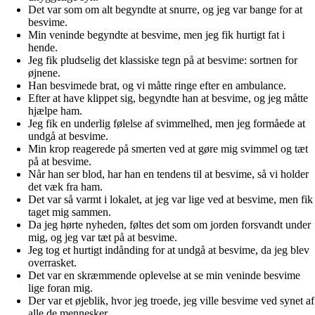
Det var som om alt begyndte at snurre, og jeg var bange for at
besvime.
Min veninde begyndte at besvime, men jeg fik hurtigt fat i
hende.
Jeg fik pludselig det klassiske tegn på at besvime: sortnen for
øjnene.
Han besvimede brat, og vi måtte ringe efter en ambulance.
Efter at have klippet sig, begyndte han at besvime, og jeg måtte
hjælpe ham.
Jeg fik en underlig følelse af svimmelhed, men jeg formåede at
undgå at besvime.
Min krop reagerede på smerten ved at gøre mig svimmel og tæt
på at besvime.
Når han ser blod, har han en tendens til at besvime, så vi holder
det væk fra ham.
Det var så varmt i lokalet, at jeg var lige ved at besvime, men fik
taget mig sammen.
Da jeg hørte nyheden, føltes det som om jorden forsvandt under
mig, og jeg var tæt på at besvime.
Jeg tog et hurtigt indånding for at undgå at besvime, da jeg blev
overrasket.
Det var en skræmmende oplevelse at se min veninde besvime
lige foran mig.
Der var et øjeblik, hvor jeg troede, jeg ville besvime ved synet af
alle de mennesker.