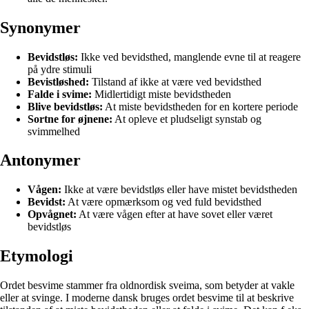
Synonymer
Bevidstløs:
Ikke ved bevidsthed, manglende evne til at reagere
på ydre stimuli
Bevistløshed:
Tilstand af ikke at være ved bevidsthed
Falde i svime:
Midlertidigt miste bevidstheden
Blive bevidstløs:
At miste bevidstheden for en kortere periode
Sortne for øjnene:
At opleve et pludseligt synstab og
svimmelhed
Antonymer
Vågen:
Ikke at være bevidstløs eller have mistet bevidstheden
Bevidst:
At være opmærksom og ved fuld bevidsthed
Opvågnet:
At være vågen efter at have sovet eller været
bevidstløs
Etymologi
Ordet besvime stammer fra oldnordisk sveima, som betyder at vakle
eller at svinge. I moderne dansk bruges ordet besvime til at beskrive