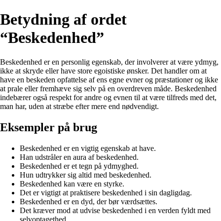
Betydning af ordet
“Beskedenhed”
Beskedenhed er en personlig egenskab, der involverer at være ydmyg,
ikke at skryde eller have store egoistiske ønsker. Det handler om at
have en beskeden opfattelse af ens egne evner og præstationer og ikke
at prale eller fremhæve sig selv på en overdreven måde. Beskedenhed
indebærer også respekt for andre og evnen til at være tilfreds med det,
man har, uden at stræbe efter mere end nødvendigt.
Eksempler på brug
Beskedenhed er en vigtig egenskab at have.
Han udstråler en aura af beskedenhed.
Beskedenhed er et tegn på ydmyghed.
Hun udtrykker sig altid med beskedenhed.
Beskedenhed kan være en styrke.
Det er vigtigt at praktisere beskedenhed i sin dagligdag.
Beskedenhed er en dyd, der bør værdsættes.
Det kræver mod at udvise beskedenhed i en verden fyldt med
selvoptagethed.