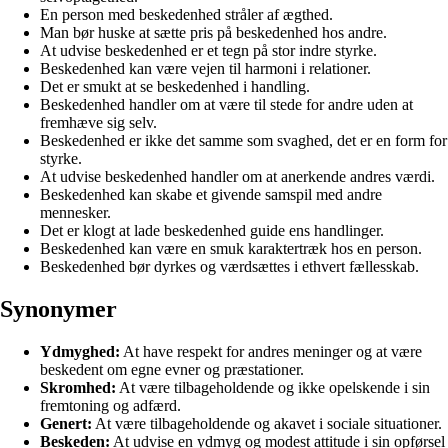
En person med beskedenhed stråler af ægthed.
Man bør huske at sætte pris på beskedenhed hos andre.
At udvise beskedenhed er et tegn på stor indre styrke.
Beskedenhed kan være vejen til harmoni i relationer.
Det er smukt at se beskedenhed i handling.
Beskedenhed handler om at være til stede for andre uden at
fremhæve sig selv.
Beskedenhed er ikke det samme som svaghed, det er en form for
styrke.
At udvise beskedenhed handler om at anerkende andres værdi.
Beskedenhed kan skabe et givende samspil med andre
mennesker.
Det er klogt at lade beskedenhed guide ens handlinger.
Beskedenhed kan være en smuk karaktertræk hos en person.
Beskedenhed bør dyrkes og værdsættes i ethvert fællesskab.
Synonymer
Ydmyghed:
At have respekt for andres meninger og at være
beskedent om egne evner og præstationer.
Skromhed:
At være tilbageholdende og ikke opelskende i sin
fremtoning og adfærd.
Genert:
At være tilbageholdende og akavet i sociale situationer.
Beskeden:
At udvise en ydmyg og modest attitude i sin opførsel