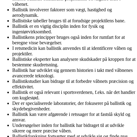
våbenet.
Ballistik involverer faktorer som vægt, hastighed og
aerodynamik.
Ballistiske tabeller bruges til at forudsige projektilens bane.
Ballistik er en vigtig disciplin inden for fysik og
ingeniørvirksomhed.
Ballistikens principper bruges også inden for rumfart for at
beregne visse bevægelser.
I retsmedicin kan ballistik anvendes til at identificere våben og
projektiler.
Ballistiske eksperter kan analysere skudskader på kroppen for at
bestemme skudretsning.
Ballistik har udviklet sig gennem historien i takt med våbnenes
avancerede teknologi.
Ballistikstudier kan bidrage til at forbedre våbnets præcision og
effektivitet.
Ballistik er også relevant i sportsverdenen, f.eks. når det handler
om kuglestød.
Der er specialiserede laboratorier, der fokuserer på ballistik og
skydebegivenheder.
Ballistik kan være afgørende i retssager for at fastslå skyld og
ansvar.
Undersøgelser inden for ballistik har bidraget til at udvikle
sikrere og mere præcise våben.
Ballistikforskning fortsætter med at udvikle sig og finde nye