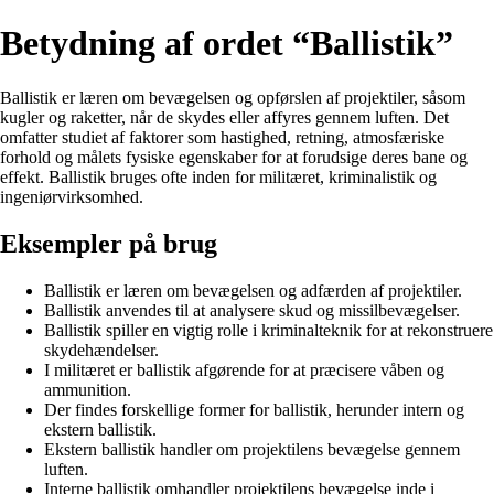
Betydning af ordet “Ballistik”
Ballistik er læren om bevægelsen og opførslen af ​​projektiler, såsom
kugler og raketter, når de skydes eller affyres gennem luften. Det
omfatter studiet af faktorer som hastighed, retning, atmosfæriske
forhold og målets fysiske egenskaber for at forudsige deres bane og
effekt. Ballistik bruges ofte inden for militæret, kriminalistik og
ingeniørvirksomhed.
Eksempler på brug
Ballistik er læren om bevægelsen og adfærden af projektiler.
Ballistik anvendes til at analysere skud og missilbevægelser.
Ballistik spiller en vigtig rolle i kriminalteknik for at rekonstruere
skydehændelser.
I militæret er ballistik afgørende for at præcisere våben og
ammunition.
Der findes forskellige former for ballistik, herunder intern og
ekstern ballistik.
Ekstern ballistik handler om projektilens bevægelse gennem
luften.
Interne ballistik omhandler projektilens bevægelse inde i