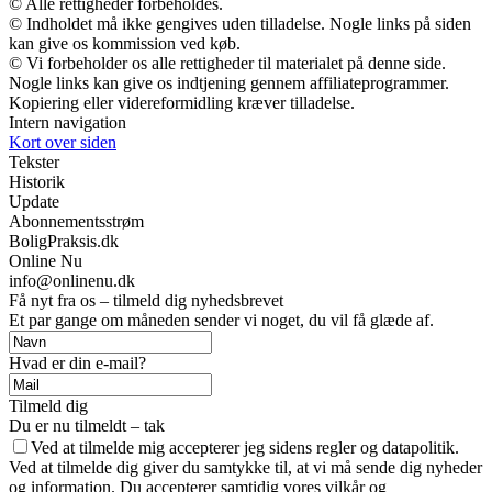
© Alle rettigheder forbeholdes.
© Indholdet må ikke gengives uden tilladelse. Nogle links på siden
kan give os kommission ved køb.
© Vi forbeholder os alle rettigheder til materialet på denne side.
Nogle links kan give os indtjening gennem affiliateprogrammer.
Kopiering eller videreformidling kræver tilladelse.
Intern navigation
Kort over siden
Tekster
Historik
Update
Abonnementsstrøm
BoligPraksis.dk
Online Nu
info@onlinenu.dk
Få nyt fra os – tilmeld dig nyhedsbrevet
Et par gange om måneden sender vi noget, du vil få glæde af.
Hvad er din e-mail?
Tilmeld dig
Du er nu tilmeldt – tak
Ved at tilmelde mig accepterer jeg sidens regler og datapolitik.
Ved at tilmelde dig giver du samtykke til, at vi må sende dig nyheder
og information. Du accepterer samtidig vores vilkår og