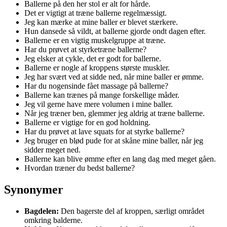
Ballerne på den her stol er alt for hårde.
Det er vigtigt at træne ballerne regelmæssigt.
Jeg kan mærke at mine baller er blevet stærkere.
Hun dansede så vildt, at ballerne gjorde ondt dagen efter.
Ballerne er en vigtig muskelgruppe at træne.
Har du prøvet at styrketræne ballerne?
Jeg elsker at cykle, det er godt for ballerne.
Ballerne er nogle af kroppens største muskler.
Jeg har svært ved at sidde ned, når mine baller er ømme.
Har du nogensinde fået massage på ballerne?
Ballerne kan trænes på mange forskellige måder.
Jeg vil gerne have mere volumen i mine baller.
Når jeg træner ben, glemmer jeg aldrig at træne ballerne.
Ballerne er vigtige for en god holdning.
Har du prøvet at lave squats for at styrke ballerne?
Jeg bruger en blød pude for at skåne mine baller, når jeg
sidder meget ned.
Ballerne kan blive ømme efter en lang dag med meget gåen.
Hvordan træner du bedst ballerne?
Synonymer
Bagdelen:
Den bagerste del af kroppen, særligt området
omkring balderne.