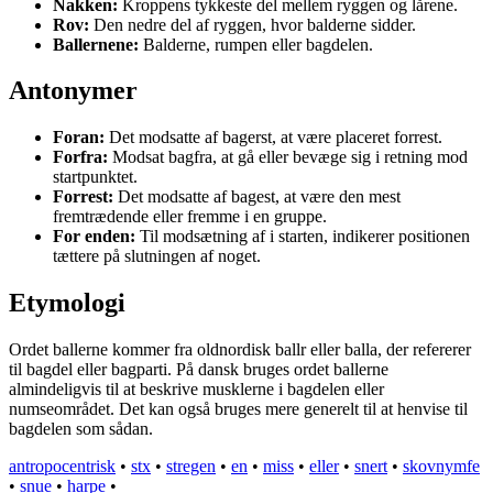
Nakken:
Kroppens tykkeste del mellem ryggen og lårene.
Rov:
Den nedre del af ryggen, hvor balderne sidder.
Ballernene:
Balderne, rumpen eller bagdelen.
Antonymer
Foran:
Det modsatte af bagerst, at være placeret forrest.
Forfra:
Modsat bagfra, at gå eller bevæge sig i retning mod
startpunktet.
Forrest:
Det modsatte af bagest, at være den mest
fremtrædende eller fremme i en gruppe.
For enden:
Til modsætning af i starten, indikerer positionen
tættere på slutningen af noget.
Etymologi
Ordet ballerne kommer fra oldnordisk ballr eller balla, der refererer
til bagdel eller bagparti. På dansk bruges ordet ballerne
almindeligvis til at beskrive musklerne i bagdelen eller
numseområdet. Det kan også bruges mere generelt til at henvise til
bagdelen som sådan.
antropocentrisk
•
stx
•
stregen
•
en
•
miss
•
eller
•
snert
•
skovnymfe
•
snue
•
harpe
•