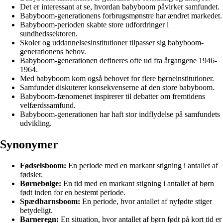
Det er interessant at se, hvordan babyboom påvirker samfundet.
Babyboom-generationens forbrugsmønstre har ændret markedet.
Babyboom-perioden skabte store udfordringer i
sundhedssektoren.
Skoler og uddannelsesinstitutioner tilpasser sig babyboom-
generationens behov.
Babyboom-generationen defineres ofte ud fra årgangene 1946-
1964.
Med babyboom kom også behovet for flere børneinstitutioner.
Samfundet diskuterer konsekvenserne af den store babyboom.
Babyboom-fænomenet inspirerer til debatter om fremtidens
velfærdssamfund.
Babyboom-generationen har haft stor indflydelse på samfundets
udvikling.
Synonymer
Fødselsboom:
En periode med en markant stigning i antallet af
fødsler.
Børnebølge:
En tid med en markant stigning i antallet af børn
født inden for en bestemt periode.
Spædbarnsboom:
En periode, hvor antallet af nyfødte stiger
betydeligt.
Barneregn:
En situation, hvor antallet af børn født på kort tid er