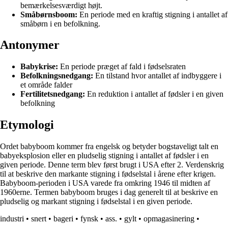
bemærkelsesværdigt højt.
Småbørnsboom:
En periode med en kraftig stigning i antallet af
småbørn i en befolkning.
Antonymer
Babykrise:
En periode præget af fald i fødselsraten
Befolkningsnedgang:
En tilstand hvor antallet af indbyggere i
et område falder
Fertilitetsnedgang:
En reduktion i antallet af fødsler i en given
befolkning
Etymologi
Ordet babyboom kommer fra engelsk og betyder bogstaveligt talt en
babyeksplosion eller en pludselig stigning i antallet af fødsler i en
given periode. Denne term blev først brugt i USA efter 2. Verdenskrig
til at beskrive den markante stigning i fødselstal i årene efter krigen.
Babyboom-perioden i USA varede fra omkring 1946 til midten af
1960erne. Termen babyboom bruges i dag generelt til at beskrive en
pludselig og markant stigning i fødselstal i en given periode.
industri
•
snert
•
bageri
•
fynsk
•
ass.
•
gylt
•
opmagasinering
•