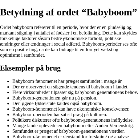
Betydning af ordet “Babyboom”
Ordet babyboom refererer til en periode, hvor der er en pludselig og
markant stigning i antallet af fødsler i en befolkning. Dette kan skyldes
forskellige faktorer såsom bedre økonomiske forhold, politiske
ændringer eller ændringer i social adfærd. Babyboom-perioder ses ofte
som en positiv ting, da de kan bidrage til en fornyet vækst og
optimisme i samfundet.
Eksempler på brug
Babyboom-fænomenet har præget samfundet i mange år.
Der er observeret en stigende tendens til babyboom i landet.
Flere virksomheder tilpasser sig babyboom-generationens behov.
Babyboom-generationen går nu på pension.
Den øgede fødselsrate kaldes også babyboom.
Babyboom-fænomenet kan have økonomiske konsekvenser.
Babyboom-perioden har sat sit præg på kulturen.
Politikere diskuterer ofte babyboom-generationens indflydelse.
Mange lande oplevede en babyboom efter Anden Verdenskrig.
Samfundet er præget af babyboom-generationens værdier.
Babyboom-fænomenet er genstand for forskning og analyse.