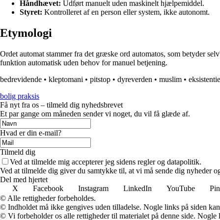
Håndhævet:
Udført manuelt uden maskinelt hjælpemiddel.
Styret:
Kontrolleret af en person eller system, ikke autonomt.
Etymologi
Ordet automat stammer fra det græske ord automatos, som betyder selvb
funktion automatisk uden behov for manuel betjening.
bedrevidende
•
kleptomani
•
pitstop
•
dyreverden
•
muslim
•
eksistentie
bolig praksis
Få nyt fra os – tilmeld dig nyhedsbrevet
Et par gange om måneden sender vi noget, du vil få glæde af.
Hvad er din e-mail?
Tilmeld dig
Ved at tilmelde mig accepterer jeg sidens regler og datapolitik.
Ved at tilmelde dig giver du samtykke til, at vi må sende dig nyheder og
Del med hjertet
X
Facebook
Instagram
LinkedIn
YouTube
Pin
© Alle rettigheder forbeholdes.
© Indholdet må ikke gengives uden tilladelse. Nogle links på siden ka
© Vi forbeholder os alle rettigheder til materialet på denne side. Nogle