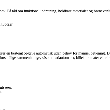
behov. Få råd om funktionel indretning, holdbare materialer og børnevenli
ag
Sofaer
dfører en bestemt opgave automatisk uden behov for manuel betjening. D
forskellige sammenhænge, såsom madautomater, billetautomater eller be
ntsager.
t.
mme.