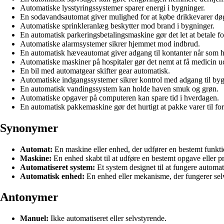
Automatiske lysstyringssystemer sparer energi i bygninger.
En sodavandsautomat giver mulighed for at købe drikkevarer døg
Automatiske sprinkleranlæg beskytter mod brand i bygninger.
En automatisk parkeringsbetalingsmaskine gør det let at betale fo
Automatiske alarmsystemer sikrer hjemmet mod indbrud.
En automatisk hæveautomat giver adgang til kontanter når som h
Automatiske maskiner på hospitaler gør det nemt at få medicin ud
En bil med automatgear skifter gear automatisk.
Automatiske indgangssystemer sikrer kontrol med adgang til byg
En automatisk vandingssystem kan holde haven smuk og grøn.
Automatiske opgaver på computeren kan spare tid i hverdagen.
En automatisk pakkemaskine gør det hurtigt at pakke varer til fo
Synonymer
Automat:
En maskine eller enhed, der udfører en bestemt funkt
Maskine:
En enhed skabt til at udføre en bestemt opgave eller pr
Automatiseret system:
Et system designet til at fungere automa
Automatisk enhed:
En enhed eller mekanisme, der fungerer sel
Antonymer
Manuel:
Ikke automatiseret eller selvstyrende.