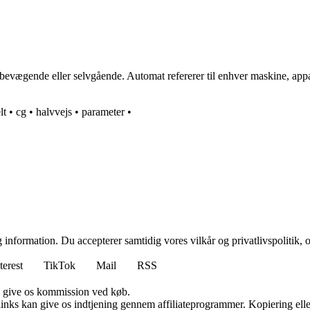
evægende eller selvgående. Automat refererer til enhver maskine, appar
lt
•
cg
•
halvvejs
•
parameter
•
 information. Du accepterer samtidig vores vilkår og privatlivspolitik, 
terest
TikTok
Mail
RSS
n give os kommission ved køb.
 links kan give os indtjening gennem affiliateprogrammer. Kopiering elle