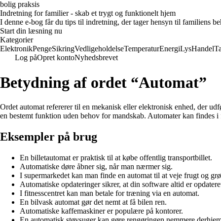
bolig praksis
Indretning for familier - skab et trygt og funktionelt hjem
I denne e-bog får du tips til indretning, der tager hensyn til familiens 
Start din læsning nu
Kategorier
Elektronik
Penge
Sikring
Vedligeholdelse
Temperatur
Energi
Lys
Handel
T
Log på
Opret konto
Nyhedsbrevet
Betydning af ordet “Automat”
Ordet automat refererer til en mekanisk eller elektronisk enhed, der u
en bestemt funktion uden behov for mandskab. Automater kan findes i 
Eksempler på brug
En billetautomat er praktisk til at købe offentlig transportbillet.
Automatiske døre åbner sig, når man nærmer sig.
I supermarkedet kan man finde en automat til at veje frugt og grø
Automatiske opdateringer sikrer, at din software altid er opdatere
I fitnesscentret kan man betale for træning via en automat.
En bilvask automat gør det nemt at få bilen ren.
Automatiske kaffemaskiner er populære på kontorer.
En automatisk støvsuger kan gøre rengøringen nemmere derhje