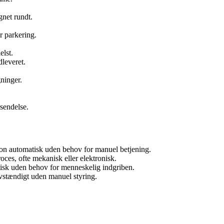
net rundt.
r parkering.
elst.
leveret.
ninger.
rsendelse.
ion automatisk uden behov for manuel betjening.
oces, ofte mekanisk eller elektronisk.
tisk uden behov for menneskelig indgriben.
vstændigt uden manuel styring.