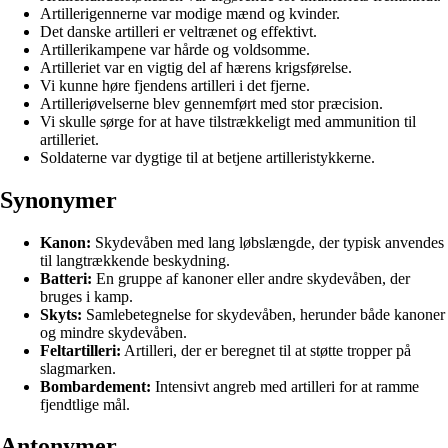
Artillerigennerne var modige mænd og kvinder.
Det danske artilleri er veltrænet og effektivt.
Artillerikampene var hårde og voldsomme.
Artilleriet var en vigtig del af hærens krigsførelse.
Vi kunne høre fjendens artilleri i det fjerne.
Artilleriøvelserne blev gennemført med stor præcision.
Vi skulle sørge for at have tilstrækkeligt med ammunition til
artilleriet.
Soldaterne var dygtige til at betjene artilleristykkerne.
Synonymer
Kanon:
Skydevåben med lang løbslængde, der typisk anvendes
til langtrækkende beskydning.
Batteri:
En gruppe af kanoner eller andre skydevåben, der
bruges i kamp.
Skyts:
Samlebetegnelse for skydevåben, herunder både kanoner
og mindre skydevåben.
Feltartilleri:
Artilleri, der er beregnet til at støtte tropper på
slagmarken.
Bombardement:
Intensivt angreb med artilleri for at ramme
fjendtlige mål.
Antonymer