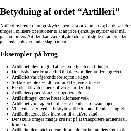
Betydning af ordet “Artilleri”
Artilleri refererer til tungt skydevåben, såsom kanoner og haubitser, der
bruges i militære operationer til at angribe fjendtlige styrker eller mål
på landjorden. Artilleri kan være afgørende for at støtte infanteri eller
pansrede enheder under slagmarken.
Eksempler på brug
Artilleriet blev brugt til at beskyde fjendens stillinger.
Den tyske hær brugte effektivt deres artilleri under angrebet.
Artilleriet var afgørende for sejren i slaget.
Soldaterne blev sendt hen for at betjene artilleriet.
Fienden blev decimeret af vores artilleriilden.
Artilleriets præcision var imponerende.
Artilleribraget kunne høres kilometer væk.
Artilleriet var nøglen til at bryde fjendens forsvarslinjer.
Vi havde svært ved at beskytte artilleriet mod fjendens angreb.
Artilleribatteriet blev klargjort til at affyre skud.
Der skulle bruges mange kræfter på at transportere artilleriet til
fronten.
Artilleriunderstøttelsen var afgørende for infanteriets fremskridt.