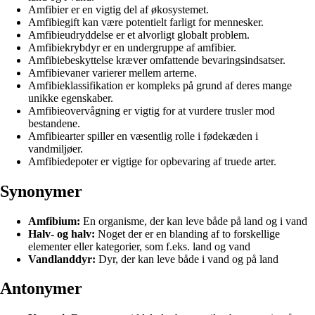
Amfibier er en vigtig del af økosystemet.
Amfibiegift kan være potentielt farligt for mennesker.
Amfibieudryddelse er et alvorligt globalt problem.
Amfibiekrybdyr er en undergruppe af amfibier.
Amfibiebeskyttelse kræver omfattende bevaringsindsatser.
Amfibievaner varierer mellem arterne.
Amfibieklassifikation er kompleks på grund af deres mange
unikke egenskaber.
Amfibieovervågning er vigtig for at vurdere trusler mod
bestandene.
Amfibiearter spiller en væsentlig rolle i fødekæden i
vandmiljøer.
Amfibiedepoter er vigtige for opbevaring af truede arter.
Synonymer
Amfibium:
En organisme, der kan leve både på land og i vand
Halv- og halv:
Noget der er en blanding af to forskellige
elementer eller kategorier, som f.eks. land og vand
Vandlanddyr:
Dyr, der kan leve både i vand og på land
Antonymer