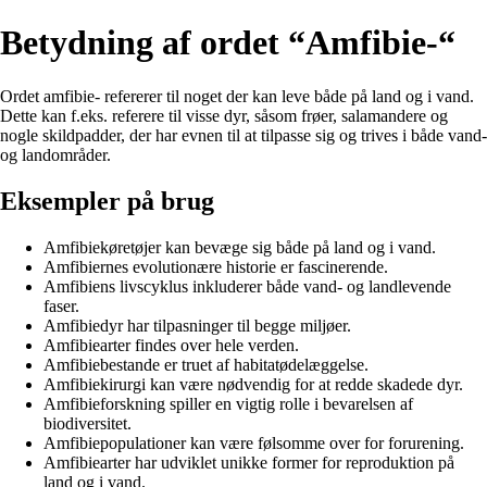
Betydning af ordet “Amfibie-“
Ordet amfibie- refererer til noget der kan leve både på land og i vand.
Dette kan f.eks. referere til visse dyr, såsom frøer, salamandere og
nogle skildpadder, der har evnen til at tilpasse sig og trives i både vand-
og landområder.
Eksempler på brug
Amfibiekøretøjer kan bevæge sig både på land og i vand.
Amfibiernes evolutionære historie er fascinerende.
Amfibiens livscyklus inkluderer både vand- og landlevende
faser.
Amfibiedyr har tilpasninger til begge miljøer.
Amfibiearter findes over hele verden.
Amfibiebestande er truet af habitatødelæggelse.
Amfibiekirurgi kan være nødvendig for at redde skadede dyr.
Amfibieforskning spiller en vigtig rolle i bevarelsen af
biodiversitet.
Amfibiepopulationer kan være følsomme over for forurening.
Amfibiearter har udviklet unikke former for reproduktion på
land og i vand.