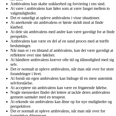
Ambivalens kan skabe usikkerhed og forvirring i ens sind.
At være i ambivalens kan føles som at være fanget mellem to
valgmuligheder.
Det er naturligt at opleve ambivalens i visse situationer.
At anerkende sin ambivalens er første skridt mod at finde
klarhed.
At dele sin ambivalens med andre kan være gavnligt for at finde
perspektiv.
Ambivalens kan være en del af en sund proces med at træffe
beslutninger.
Når man er i en tilstand af ambivalens, kan det være gavnligt at
reflektere over sine følelser.
At håndtere ambivalens kræver ofte tid og tålmodighed med sig
selv.
Det er normalt at opleve ambivalens, når man står over for store
forandringer i livet.
At forstå sin egen ambivalens kan bidrage til en mere autentisk
selvforståelse.
At acceptere sin ambivalens kan være en frigørende følelse.
Nogle mennesker finder det lettere at tackle deres ambivalens
gennem samtaler med en terapeut.
At erkende sin ambivalens kan åbne op for nye muligheder og
perspektiver.
Det er normalt at opleve ambivalens, når man står over for
komplekse dilemmaer.