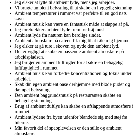
Jeg elsker at lytte til ambient lyde, mens jeg arbejder.
Vi brugte ambient belysning til at skabe en hyggelig stemning.
Ambient temperaturer i rummet var perfekte til en god nats
søvn.
Ambient musik kan være en fantastisk måde at slappe af på.
Jeg foretrækker ambient lyde frem for høj musik.
Ambient lyde fra naturen kan berolige sindet.
Ambient atmosfære på cafeen fik mig til at føle mig hjemme.
Jeg elsker at gå ture i skoven og nyde den ambient lyd.
Det er vigtigt at skabe en passende ambient atmosfære på
arbejdspladsen.
Jeg bruger en ambient luftfugter for at sikre en behagelig
luftfugtighed i rummet.
Ambient musik kan forbedre koncentrationen og fokus under
arbejdet.
Skab din egen ambient oase derhjemme med bløde puder og
dæmpet belysning.
Den ambient baggrundsmusik på restauranten skabte en
behagelig stemning.
Brug af ambient duftlys kan skabe en afslappende atmosfære i
rummet.
Ambient lydene fra byen udenfor blandede sig med støj fra
bilerne.
Min favorit del af spaoplevelsen er den stille og ambient
atmosfære.