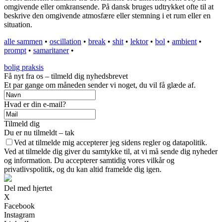
omgivende eller omkransende. På dansk bruges udtrykket ofte til at
beskrive den omgivende atmosfære eller stemning i et rum eller en
situation.
alle sammen
•
oscillation
•
break
•
shit
•
lektor
•
bol
•
ambient
•
prompt
•
samaritaner
•
bolig praksis
Få nyt fra os – tilmeld dig nyhedsbrevet
Et par gange om måneden sender vi noget, du vil få glæde af.
Hvad er din e-mail?
Tilmeld dig
Du er nu tilmeldt – tak
Ved at tilmelde mig accepterer jeg sidens regler og datapolitik.
Ved at tilmelde dig giver du samtykke til, at vi må sende dig nyheder
og information. Du accepterer samtidig vores vilkår og
privatlivspolitik, og du kan altid framelde dig igen.
Del med hjertet
X
Facebook
Instagram