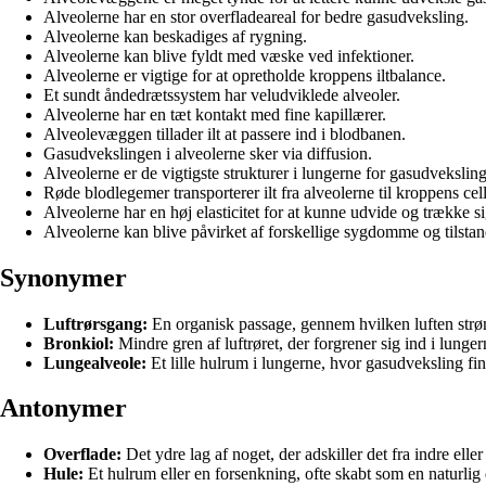
Alveolerne har en stor overfladeareal for bedre gasudveksling.
Alveolerne kan beskadiges af rygning.
Alveolerne kan blive fyldt med væske ved infektioner.
Alveolerne er vigtige for at opretholde kroppens iltbalance.
Et sundt åndedrætssystem har veludviklede alveoler.
Alveolerne har en tæt kontakt med fine kapillærer.
Alveolevæggen tillader ilt at passere ind i blodbanen.
Gasudvekslingen i alveolerne sker via diffusion.
Alveolerne er de vigtigste strukturer i lungerne for gasudveksling
Røde blodlegemer transporterer ilt fra alveolerne til kroppens cell
Alveolerne har en høj elasticitet for at kunne udvide og trække 
Alveolerne kan blive påvirket af forskellige sygdomme og tilstan
Synonymer
Luftrørsgang:
En organisk passage, gennem hvilken luften strø
Bronkiol:
Mindre gren af luftrøret, der forgrener sig ind i lunger
Lungealveole:
Et lille hulrum i lungerne, hvor gasudveksling fin
Antonymer
Overflade:
Det ydre lag af noget, der adskiller det fra indre ell
Hule:
Et hulrum eller en forsenkning, ofte skabt som en naturlig