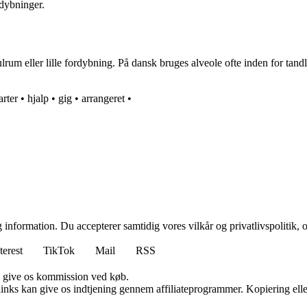
rdybninger.
hulrum eller lille fordybning. På dansk bruges alveole ofte inden for t
arter
•
hjalp
•
gig
•
arrangeret
•
 information. Du accepterer samtidig vores vilkår og privatlivspolitik, 
terest
TikTok
Mail
RSS
n give os kommission ved køb.
 links kan give os indtjening gennem affiliateprogrammer. Kopiering elle