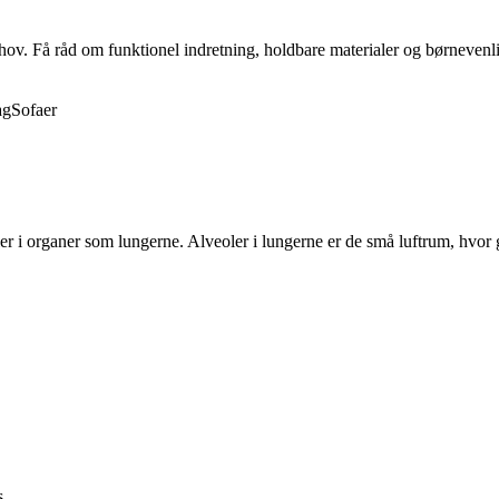
behov. Få råd om funktionel indretning, holdbare materialer og børnevenli
ag
Sofaer
ller i organer som lungerne. Alveoler i lungerne er de små luftrum, hvor 
s.