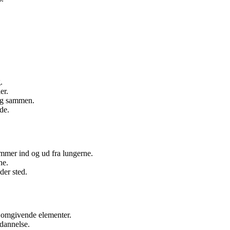
.
er.
sig sammen.
de.
mmer ind og ud fra lungerne.
ne.
der sted.
er omgivende elementer.
 dannelse.