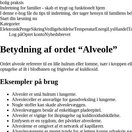
bolig praksis
Indretning for familier - skab et trygt og funktionelt hjem
I denne e-bog får du tips til indretning, der tager hensyn til familiens 
Start din læsning nu
Kategorier
Elektronik
Penge
Sikring
Vedligeholdelse
Temperatur
Energi
Lys
Handel
T
Log på
Opret konto
Nyhedsbrevet
Betydning af ordet “Alveole”
Ordet alveole refererer til en lille hulrum eller lomme, især i kroppen e
optagelse af ilt i blodbanen og frigivelse af kuldioxid.
Eksempler på brug
Alveoler er små hulrum i lungerne.
Alveoleceller er ansvarlige for gasudveksling i lungerne.
Nogle stoffer kan skade alveolevæggen.
Alveolevæggen består af enkeltlaget pladeepitel.
Alveoler er vigtige for iltoptagelse og kuldioxidudskillelse.
Emfysem er en sygdom, der påvirker alveolerne.
Alveolerne er omgivet af et netværk af kapillærer.
Alveolevæggene er meget tynde for at lettere kunne udveksle ga