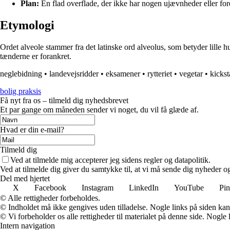
Plan:
En flad overflade, der ikke har nogen ujævnheder eller fo
Etymologi
Ordet alveole stammer fra det latinske ord alveolus, som betyder lille 
tænderne er forankret.
neglebidning
•
landevejsridder
•
eksamener
•
rytteriet
•
vegetar
•
kickst
bolig praksis
Få nyt fra os – tilmeld dig nyhedsbrevet
Et par gange om måneden sender vi noget, du vil få glæde af.
Hvad er din e-mail?
Tilmeld dig
Ved at tilmelde mig accepterer jeg sidens regler og datapolitik.
Ved at tilmelde dig giver du samtykke til, at vi må sende dig nyheder og
Del med hjertet
X
Facebook
Instagram
LinkedIn
YouTube
Pin
© Alle rettigheder forbeholdes.
© Indholdet må ikke gengives uden tilladelse. Nogle links på siden ka
© Vi forbeholder os alle rettigheder til materialet på denne side. Nogle
Intern navigation