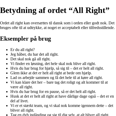
Betydning af ordet “All Right”
Ordet all right kan oversættes til dansk som i orden eller godt nok. Det
bruges ofte til at udtrykke, at noget er acceptabelt eller tilfredsstillende.
Eksempler på brug
Er du all right?
Jeg håber, du har det all right.
Det skal nok gå all right.
Vi finder en løsning, det hele skal nok blive all right.
Hvis du har brug for hjælp, så sig til – det er helt all right.
Glem ikke at det er helt all right at bede om hjælp.
Lad os arbejde sammen og få det hele til at køre all right.
Vi kan klare det her – bare tag det roligt og alt kommer til at
være all right.
Hvis du har brug for en pause, så er det helt all right.
Husk at det er helt all right at have dårlige dage også – det er en
del af livet.
Vi er et stærkt team, og vi skal nok komme igennem dette – det
bliver all right.
Tag en dyb indånding og sig til dig selv, at alt bliver all right.