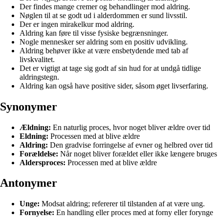
Der findes mange cremer og behandlinger mod aldring.
Nøglen til at se godt ud i alderdommen er sund livsstil.
Der er ingen mirakelkur mod aldring.
Aldring kan føre til visse fysiske begrænsninger.
Nogle mennesker ser aldring som en positiv udvikling.
Aldring behøver ikke at være ensbetydende med tab af
livskvalitet.
Det er vigtigt at tage sig godt af sin hud for at undgå tidlige
aldringstegn.
Aldring kan også have positive sider, såsom øget livserfaring.
Synonymer
Ældning:
En naturlig proces, hvor noget bliver ældre over tid
Eldning:
Processen med at blive ældre
Aldring:
Den gradvise forringelse af evner og helbred over tid
Forældelse:
Når noget bliver forældet eller ikke længere bruges
Aldersproces:
Processen med at blive ældre
Antonymer
Unge:
Modsat aldring; refererer til tilstanden af at være ung.
Fornyelse:
En handling eller proces med at forny eller forynge