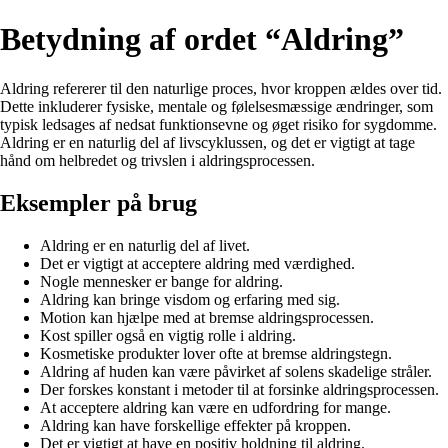
Betydning af ordet “Aldring”
Aldring refererer til den naturlige proces, hvor kroppen ældes over tid.
Dette inkluderer fysiske, mentale og følelsesmæssige ændringer, som
typisk ledsages af nedsat funktionsevne og øget risiko for sygdomme.
Aldring er en naturlig del af livscyklussen, og det er vigtigt at tage
hånd om helbredet og trivslen i aldringsprocessen.
Eksempler på brug
Aldring er en naturlig del af livet.
Det er vigtigt at acceptere aldring med værdighed.
Nogle mennesker er bange for aldring.
Aldring kan bringe visdom og erfaring med sig.
Motion kan hjælpe med at bremse aldringsprocessen.
Kost spiller også en vigtig rolle i aldring.
Kosmetiske produkter lover ofte at bremse aldringstegn.
Aldring af huden kan være påvirket af solens skadelige stråler.
Der forskes konstant i metoder til at forsinke aldringsprocessen.
At acceptere aldring kan være en udfordring for mange.
Aldring kan have forskellige effekter på kroppen.
Det er vigtigt at have en positiv holdning til aldring.