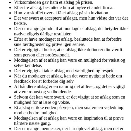
Virksomheden gav ham et afslag på prisen.
Efter tre afslag, besluttede hun at prøve et andet firma.
Hun var skuffet over at få et afslag på sin invitation.
Det var svært at acceptere afslaget, men hun vidste det var det
bedste.
Der er mange grunde til at modtage et afslag, det betyder ikke
nødvendigvis dårlige resultater.
Efter at have modtaget et afslag, besluttede han at forbedre
sine færdigheder og prøve igen senere.
Det er vigtigt at huske, at et afslag ikke definerer din værdi
som person eller professionelt.
Modtagelsen af et afslag kan være en mulighed for vækst og
selverkendelse.
Det er vigtigt at takle afslag med værdighed og respekt.
Når du modtager et afslag, kan det være nyttigt at bede om
feedback for at forbedre dig selv.
At håndtere afslag er en naturlig del af livet, og det er vigtigt
at være robust og vedholdende.
Selvom det kan være svært, er det vigtigt at se afslag som en
mulighed for at lære og vokse.
Et afslag er ikke enden på vejen, men snarere en vejledning
mod en bedre mulighed.
Modtagelsen af et afslag kan være en inspiration til at prøve
hårdere næste gang.
Der er mange mennesker, der har oplevet afslag, men det er