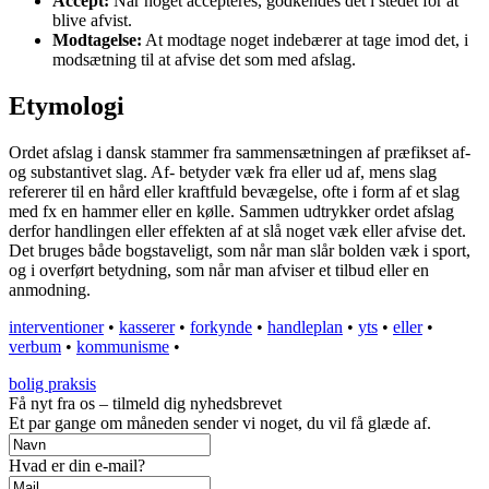
Accept:
Når noget accepteres, godkendes det i stedet for at
blive afvist.
Modtagelse:
At modtage noget indebærer at tage imod det, i
modsætning til at afvise det som med afslag.
Etymologi
Ordet afslag i dansk stammer fra sammensætningen af præfikset af-
og substantivet slag. Af- betyder væk fra eller ud af, mens slag
refererer til en hård eller kraftfuld bevægelse, ofte i form af et slag
med fx en hammer eller en kølle. Sammen udtrykker ordet afslag
derfor handlingen eller effekten af at slå noget væk eller afvise det.
Det bruges både bogstaveligt, som når man slår bolden væk i sport,
og i overført betydning, som når man afviser et tilbud eller en
anmodning.
interventioner
•
kasserer
•
forkynde
•
handleplan
•
yts
•
eller
•
verbum
•
kommunisme
•
bolig praksis
Få nyt fra os – tilmeld dig nyhedsbrevet
Et par gange om måneden sender vi noget, du vil få glæde af.
Hvad er din e-mail?